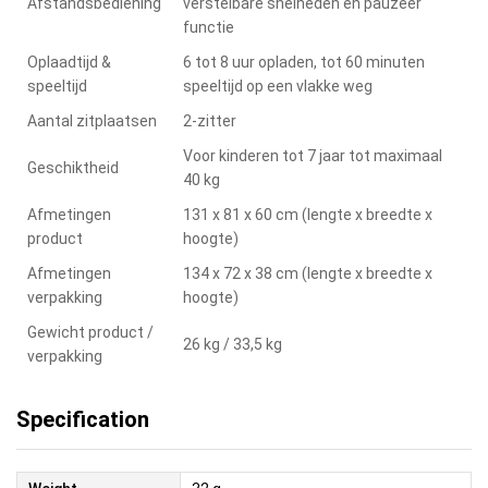
Afstandsbediening
verstelbare snelheden en pauzeer
functie
Oplaadtijd &
6 tot 8 uur opladen, tot 60 minuten
speeltijd
speeltijd op een vlakke weg
Aantal zitplaatsen
2-zitter
Voor kinderen tot 7 jaar tot maximaal
Geschiktheid
40 kg
Afmetingen
131 x 81 x 60 cm (lengte x breedte x
product
hoogte)
Afmetingen
134 x 72 x 38 cm (lengte x breedte x
verpakking
hoogte)
Gewicht product /
26 kg / 33,5 kg
verpakking
Specification