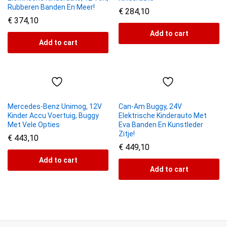
Rubberen Banden En Meer!
€
284,10
€
374,10
Add to cart
Add to cart
Mercedes-Benz Unimog, 12V
Can-Am Buggy, 24V
Kinder Accu Voertuig, Buggy
Elektrische Kinderauto Met
Met Vele Opties
Eva Banden En Kunstleder
Zitje!
€
443,10
€
449,10
Add to cart
Add to cart