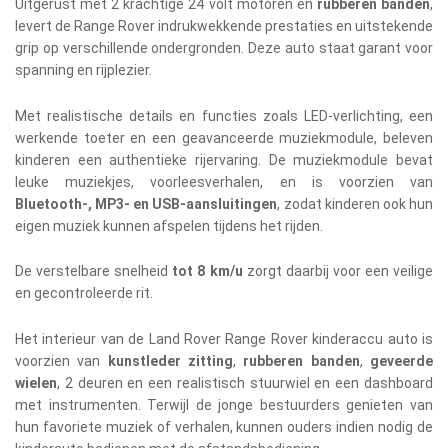
Uitgerust met 2 krachtige 24 volt motoren en
rubberen banden
,
levert de Range Rover indrukwekkende prestaties en uitstekende
grip op verschillende ondergronden. Deze auto staat garant voor
spanning en rijplezier.
Met realistische details en functies zoals LED-verlichting, een
werkende toeter en een geavanceerde muziekmodule, beleven
kinderen een authentieke rijervaring. De muziekmodule bevat
leuke muziekjes, voorleesverhalen, en is voorzien van
Bluetooth-, MP3- en USB-aansluitingen
, zodat kinderen ook hun
eigen muziek kunnen afspelen tijdens het rijden.
De verstelbare snelheid
tot 8 km/u
zorgt daarbij voor een veilige
en gecontroleerde rit.
Het interieur van de Land Rover Range Rover kinderaccu auto is
voorzien van
kunstleder zitting
,
rubberen banden
,
geveerde
wielen
, 2 deuren en een realistisch stuurwiel en een dashboard
met instrumenten. Terwijl de jonge bestuurders genieten van
hun favoriete muziek of verhalen, kunnen ouders indien nodig de