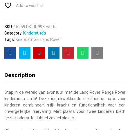
2
Add to wishlist
Zitter,
24
Volt
SKU:
15259.DK-RR998-white
Elektrische
Category:
Kinderauto's
Kinderauto,
Tags:
Kinderauto's
,
Land Rover
Rubberen
Banden
En
Meer!
quantity
Description
Stap in de wereld van avontuur met de Land Rover Range Rover
kinderaccu auto! Deze indrukwekkende elektrische auto voor
kinderen combineert stijl, kracht en functionaliteit voor een
onvergetelijke rijervaring. Met plaats voor twee kinderen biedt
deze kinderauto dubbel zoveel plezier.